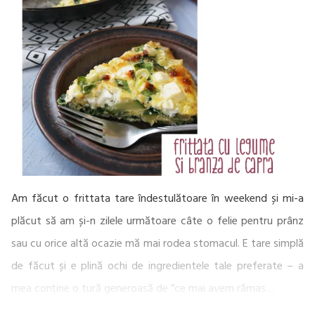
Am făcut o frittata tare îndestulătoare în weekend și mi-a
plăcut să am și-n zilele următoare câte o felie pentru prânz
sau cu orice altă ocazie mă mai rodea stomacul. E tare simplă
de făcut și e plină ochi de ingredientele tale preferate – a
mea conține o tură generoasă de ”ce mai avem rămas…