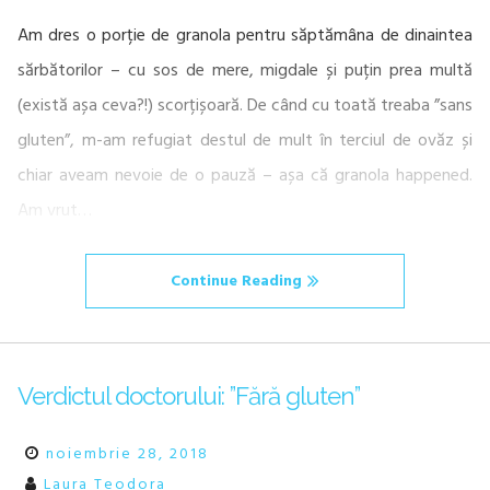
Am dres o porție de granola pentru săptămâna de dinaintea
sărbătorilor – cu sos de mere, migdale și puțin prea multă
(există așa ceva?!) scorțișoară. De când cu toată treaba ”sans
gluten”, m-am refugiat destul de mult în terciul de ovăz și
chiar aveam nevoie de o pauză – așa că granola happened.
Am vrut…
Continue Reading
Verdictul doctorului: ”Fără gluten”
noiembrie 28, 2018
Laura Teodora