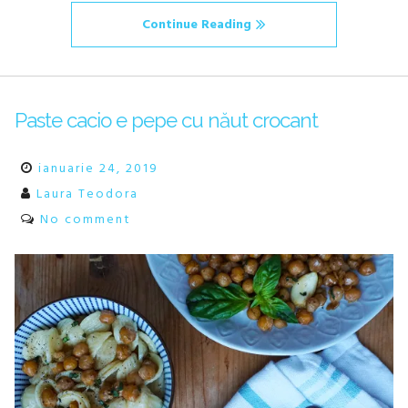
Continue Reading
Paste cacio e pepe cu năut crocant
ianuarie 24, 2019
Laura Teodora
No comment