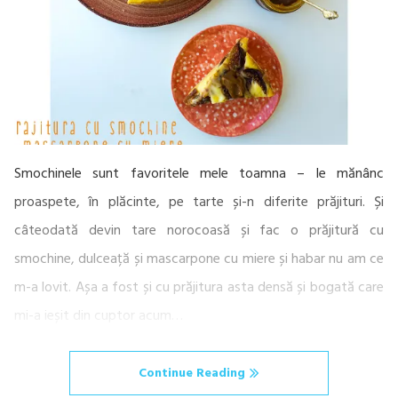
Smochinele sunt favoritele mele toamna – le mănânc
proaspete, în plăcinte, pe tarte și-n diferite prăjituri. Și
câteodată devin tare norocoasă și fac o prăjitură cu
smochine, dulceață și mascarpone cu miere și habar nu am ce
m-a lovit. Așa a fost și cu prăjitura asta densă și bogată care
mi-a ieșit din cuptor acum…
Continue Reading