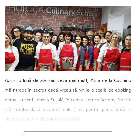
Acum o lună de zile sau ceva mai mult, Alina de la Cucinino
mă-ntreba în secret dacă vreau să vin la o seară de cooking
demo cu chef Johnny Șușală, în cadrul Horeca School. Practic
mă întreba dacă vreau să calc și eu pentru prima dată în
Horeca School și să mai am și ocazia…