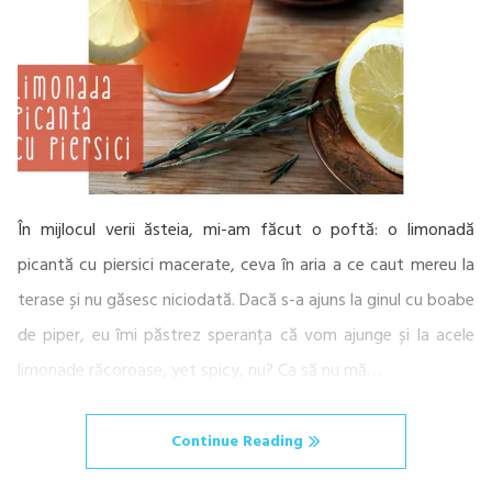
În mijlocul verii ăsteia, mi-am făcut o poftă: o limonadă
picantă cu piersici macerate, ceva în aria a ce caut mereu la
terase și nu găsesc niciodată. Dacă s-a ajuns la ginul cu boabe
de piper, eu îmi păstrez speranța că vom ajunge și la acele
limonade răcoroase, yet spicy, nu? Ca să nu mă…
Continue Reading