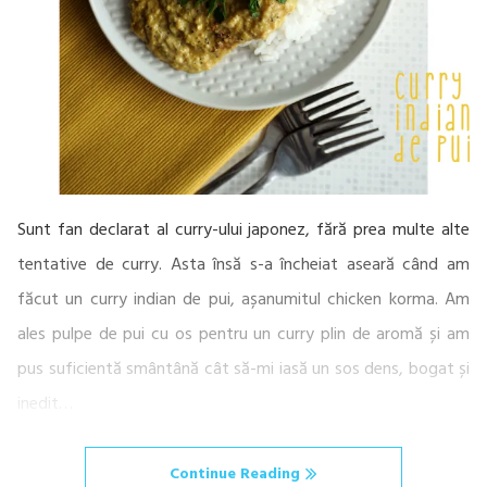
Sunt fan declarat al curry-ului japonez, fără prea multe alte
tentative de curry. Asta însă s-a încheiat aseară când am
făcut un curry indian de pui, așanumitul chicken korma. Am
ales pulpe de pui cu os pentru un curry plin de aromă și am
pus suficientă smântână cât să-mi iasă un sos dens, bogat și
inedit…
Continue Reading