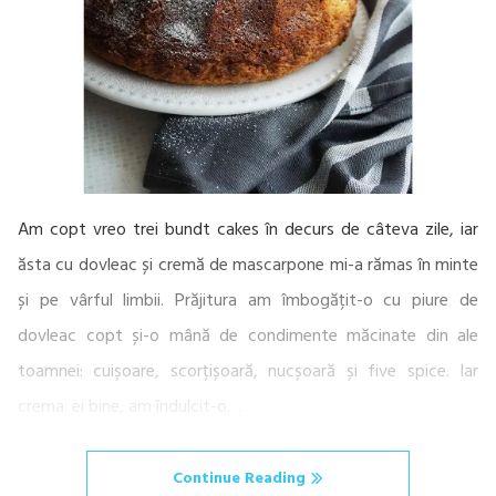
Am copt vreo trei bundt cakes în decurs de câteva zile, iar
ăsta cu dovleac și cremă de mascarpone mi-a rămas în minte
și pe vârful limbii. Prăjitura am îmbogățit-o cu piure de
dovleac copt și-o mână de condimente măcinate din ale
toamnei: cuișoare, scorțișoară, nucșoară și five spice. Iar
crema: ei bine, am îndulcit-o…
Continue Reading