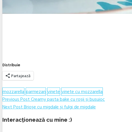
Distribuie
Partajează
mozzarella
parmezan
vinete
vinete cu mozzarella
Navigare
Previous
Previous Post
Creamy pasta bake cu roșii și busuioc
Next
post:
Next Post
Brioșe cu migdale și fulgi de migdale
în
post:
articole
Interacționează cu mine :)