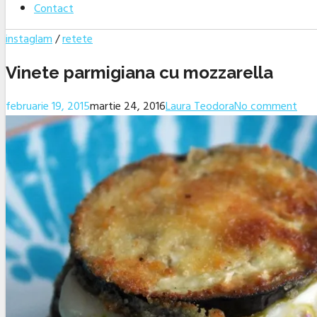
Contact
instaglam
/
retete
Vinete parmigiana cu mozzarella
februarie 19, 2015
martie 24, 2016
Laura Teodora
No comment