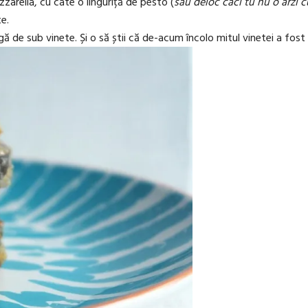
zzarella, cu câte o linguriță de pesto (
sau deloc căci tu nu o arzi c
te.
gă de sub vinete. Și o să știi că de-acum încolo mitul vinetei a fo