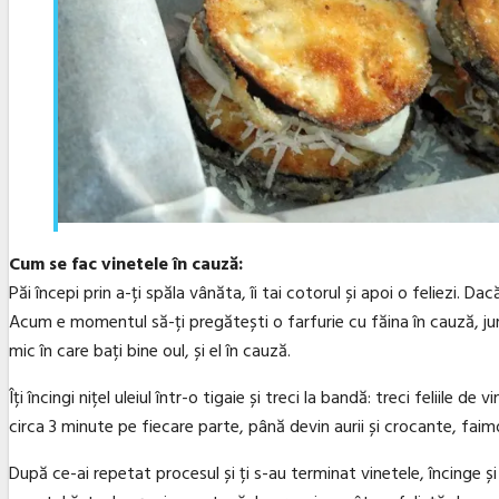
Cum se fac vinetele în cauză:
Păi începi prin a-ți spăla vânăta, îi tai cotorul și apoi o feliezi. D
Acum e momentul să-ți pregătești o farfurie cu făina în cauză, jum
mic în care bați bine oul, și el în cauză.
Îți încingi nițel uleiul într-o tigaie și treci la bandă: treci feliile 
circa 3 minute pe fiecare parte, până devin aurii și crocante, fa
După ce-ai repetat procesul și ți s-au terminat vinetele, încinge