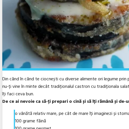
Din când în când te ciocnești cu diverse alimente ori legume prin pia
nu-ți vine în minte decât tradiționalul castron cu tradiționala sal
îți faci ceva bun.
De ce ai nevoie ca să-ți prepari o cină și să îți rămână și de
o vânătă relativ mare, pe cât de mare îți imaginezi și stom
100 grame făină
100 grame pesmet