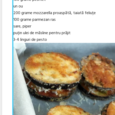
un ou
200 grame mozzarella proaspătă, taiată feliuțe
100 grame parmezan ras
sare, piper
puțin ulei de măsline pentru prăjit
3-4 linguri de pesto