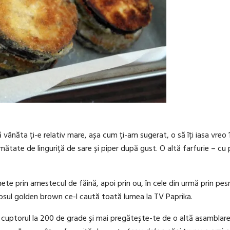
acă vânăta ți-e relativ mare, așa cum ți-am sugerat, o să îți iasa vreo 
ătate de linguriță de sare și piper după gust. O altă farfurie – cu
de vinete prin amestecul de făină, apoi prin ou, în cele din urmă prin pes
imosul golden brown ce-l caută toată lumea la TV Paprika.
 și cuptorul la 200 de grade și mai pregătește-te de o altă asamblar