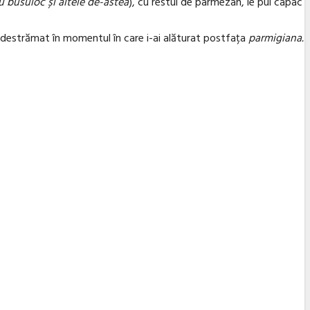
u busuioc și altele de-astea
), cu restul de parmezan, le pui capac
st destrămat în momentul în care i-ai alăturat postfața
parmigiana.