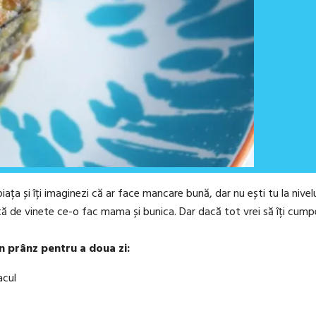
ța și îți imaginezi că ar face mancare bună, dar nu ești tu la nivelul 
ată de vinete ce-o fac mama și bunica. Dar dacă tot vrei să îți cump
-un prânz pentru a doua zi:
acul