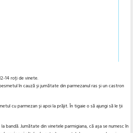
12-14 roți de vinete.
 pesmetul în cauză și jumătate din parmezanul ras și un castron
metul cu parmezan și apoi la prăjit. În tigaie o să ajungi să le ții
e la bandă. Jumătate din vinetele parmigiana, că așa se numesc în