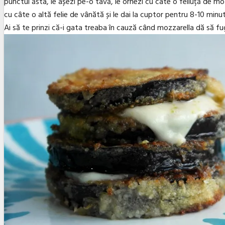
punctul ăsta, le așezi pe-o tavă, le ornezi cu câte o feliuță de mo
cu câte o altă felie de vânătă și le dai la cuptor pentru 8-10 minu
Ai să te prinzi că-i gata treaba în cauză când mozzarella dă să fu