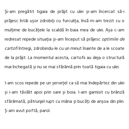
Și-am pregătit tigaia de prăjit cu ulei și-am încercat să-i
prăjesc întâi ușor zdrobiți cu furculița, însă m-am trezit cu o
mulțime de bucățele la scaldă în baia mea de ulei. Așa c-am
redresat repede situația și-am început să prăjesc
optimile de
cartofi
întregi, zdrobindu-le cu un minut înainte de a le scoate
de la prăjit. La momentul acesta, cartofii au deja o structură
mai închegată și nu se mai sfărâmă prin toată tigaia cu ulei.
I-am scos repede pe un șervețel ca să mai îndepărtez din ulei
și i-am tăvălit apoi prin sare și boia. I-am garnisit cu brânză
sfărâmată, pătrunjel rupt cu mâna și bucăți de anșoa din plin.
Ș-am avut poftă, parol.