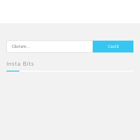
Caută
după:
Insta Bits