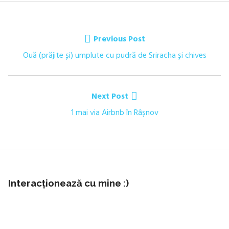
Navigare
Previous Post
în
Previous
Ouă (prăjite și) umplute cu pudră de Sriracha și chives
post:
articole
Next Post
Next
1 mai via Airbnb în Râșnov
post:
Interacționează cu mine :)