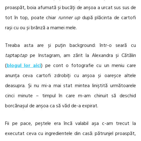
proaspăt, boia afumată și bucăți de anșoa a urcat sus sus de
tot în top, poate chiar
runner up
după plăcinta de cartofi
rași cu ou și brânză a mamei mele.
Treaba asta are și puțin background: într-o seară cu
tap
tap
tap
pe Instagram, am zărit la Alexandra și Cătălin
(
blogul lor aici
) pe cont o fotografie cu un meniu care
anunța ceva cartofi zdrobiți cu anșoa și oareșce altele
deasupra. Și nu mi-a mai stat mintea liniștită următoarele
cinci minute – timpul în care m-am chinuit să deschid
borcănașul de anșoa ca să văd de-a expirat.
Fii pe pace, peștele era încă valabil așa c-am trecut la
executat ceva cu ingredientele din casă: pătrunjel proaspăt,