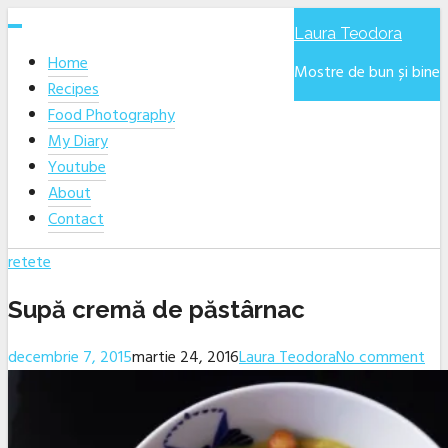
Skip
Laura Teodora
to
Home
content
Mostre de bun și bine
Recipes
Food Photography
My Diary
Youtube
About
Contact
retete
Supă cremă de păstârnac
decembrie 7, 2015
martie 24, 2016
Laura Teodora
No comment