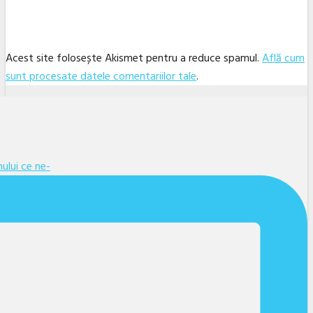
Acest site folosește Akismet pentru a reduce spamul.
Află cum
sunt procesate datele comentariilor tale
.
Facebook
Twitter
Linkedin
YouTube
Instagram
Email
ului ce ne-