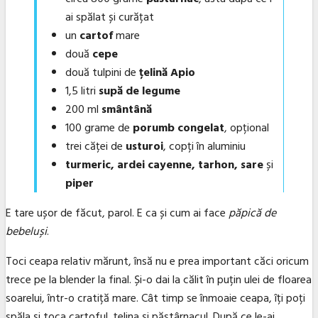
ai spălat și curățat
un
cartof
mare
două
cepe
două tulpini de
țelină Apio
1,5 litri
supă de legume
200 ml
smântână
100 grame de
porumb congelat
, opțional
trei căței de
usturoi
, copți în aluminiu
turmeric, ardei cayenne, tarhon, sare
și
piper
E tare ușor de făcut, parol. E ca și cum ai face
păpică de
bebeluși
.
Toci ceapa relativ mărunt, însă nu e prea important căci oricum
trece pe la blender la final. Și-o dai la călit în puțin ulei de floarea
soarelui, într-o cratiță mare. Cât timp se înmoaie ceapa, îți poți
spăla și toca cartoful, țelina și păstârnacul. După ce le-ai