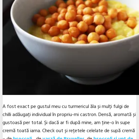
A fost exact pe gustul meu cu turmericul ăla și mulți fulgi de
chilli adăugați individual în propriu-mi castron. Densă, aromată și
gustoasă per total. Și dacă ar fi după mine, am ține-o în supe
cremă toată iarna. Check out și rețetele celelate de supă cremă
– de
broccoli
,
de
varză de Bruxelles
, de
broccoli și unt de