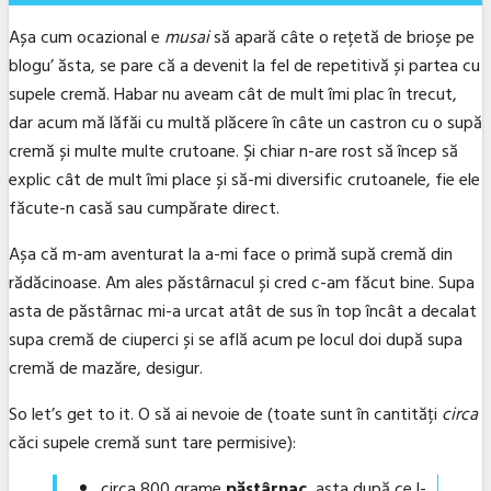
Așa cum ocazional e
musai
să apară câte o rețetă de brioșe pe
blogu’ ăsta, se pare că a devenit la fel de repetitivă și partea cu
supele cremă. Habar nu aveam cât de mult îmi plac în trecut,
dar acum mă lăfăi cu multă plăcere în câte un castron cu o supă
cremă și multe multe crutoane. Și chiar n-are rost să încep să
explic cât de mult îmi place și să-mi diversific crutoanele, fie ele
făcute-n casă sau cumpărate direct.
Așa că m-am aventurat la a-mi face o primă supă cremă din
rădăcinoase. Am ales păstârnacul și cred c-am făcut bine. Supa
asta de păstârnac mi-a urcat atât de sus în top încât a decalat
supa cremă de ciuperci și se află acum pe locul doi după supa
cremă de mazăre, desigur.
So let’s get to it. O să ai nevoie de (toate sunt în cantități
circa
căci supele cremă sunt tare permisive):
circa 800 grame
păstârnac
, asta după ce l-