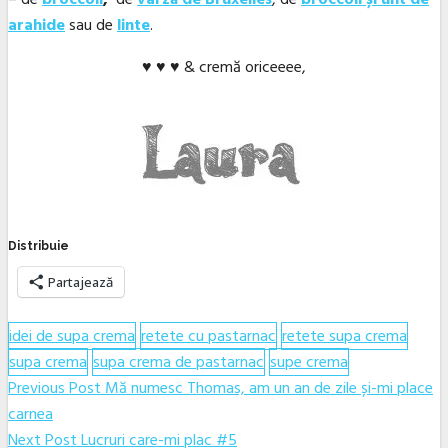
arahide
sau de
linte
.
♥ ♥ ♥ & cremă oriceeee,
Distribuie
Partajează
idei de supa crema
retete cu pastarnac
retete supa crema
supa crema
supa crema de pastarnac
supe crema
Navigare
Previous
Previous Post
Mă numesc Thomas, am un an de zile și-mi place
post:
carnea
în
Next
Next Post
Lucruri care-mi plac #5
articole