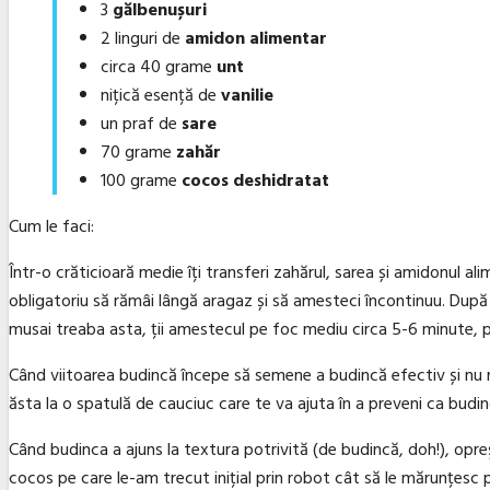
3
gălbenușuri
2 linguri de
amidon alimentar
circa 40 grame
unt
nițică esență de
vanilie
un praf de
sare
70 grame
zahăr
100 grame
cocos deshidratat
Cum le faci:
Într-o crăticioară medie îți transferi zahărul, sarea și amidonul a
obligatoriu să rămâi lângă aragaz și să amesteci încontinuu. După 
musai treaba asta, ții amestecul pe foc mediu circa 5-6 minute, p
Când viitoarea budincă începe să semene a budincă efectiv și nu ma
ăsta la o spatulă de cauciuc care te va ajuta în a preveni ca budin
Când budinca a ajuns la textura potrivită (de budincă, doh!), opr
cocos pe care le-am trecut inițial prin robot cât să le mărunțesc p