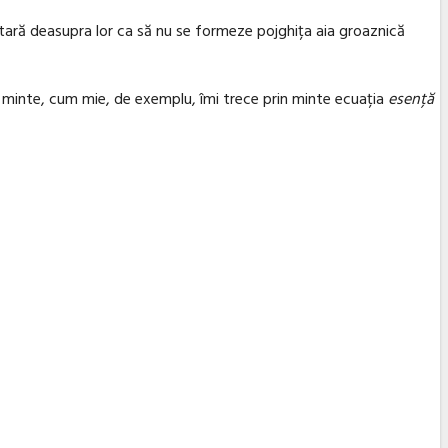
tară deasupra lor ca să nu se formeze pojghița aia groaznică
in minte, cum mie, de exemplu, îmi trece prin minte ecuația
esență