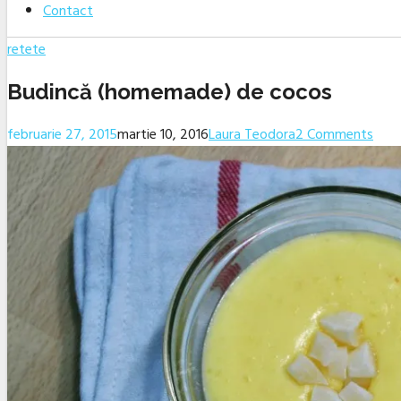
Contact
retete
Budincă (homemade) de cocos
februarie 27, 2015
martie 10, 2016
Laura Teodora
2 Comments