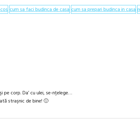
ocos
cum sa faci budinca de casa
cum sa prepari budinca in casa
r
şi pe corp. Da’ cu ulei, se-nţelege…
rată straşnic de bine! 🙂