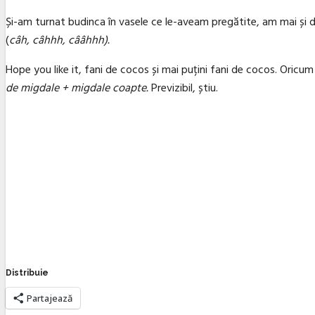
Și-am turnat budinca în vasele ce le-aveam pregătite, am mai și 
(
câh, câhhh, cââhhh).
Hope you like it, fani de cocos și mai puțini fani de cocos. Oricu
de migdale + migdale coapte.
Previzibil, știu.
Distribuie
Partajează