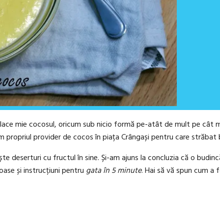
lace mie cocosul, oricum sub nicio formă pe-atât de mult pe cât mă
 am propriul provider de cocos în piața Crângași pentru care străbat
ște deserturi cu fructul în sine. Și-am ajuns la concluzia că o budin
oase și instrucțiuni pentru
gata în 5 minute
. Hai să vă spun cum a f