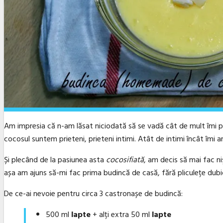
Am impresia că n-am lăsat niciodată să se vadă cât de mult îmi p
cocosul suntem prieteni, prieteni intimi. Atât de intimi încât îmi
Și plecând de la pasiunea asta
cocosifiată
, am decis să mai fac ni
așa am ajuns să-mi fac prima budincă de casă, fără pliculețe dubi
De ce-ai nevoie pentru circa 3 castronașe de budincă:
500 ml
lapte
+ alți extra 50 ml
lapte