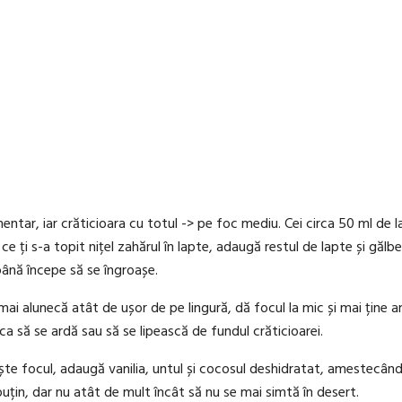
limentar, iar crăticioara cu totul -> pe foc mediu. Cei circa 50 ml d
ce ți s-a topit nițel zahărul în lapte, adaugă restul de lapte și gă
ână începe să se îngroașe.
i alunecă atât de ușor de pe lingură, dă focul la mic și mai ține a
ca să se ardă sau să se lipească de fundul crăticioarei.
ește focul, adaugă vanilia, untul și cocosul deshidratat, amestecân
uțin, dar nu atât de mult încât să nu se mai simtă în desert.