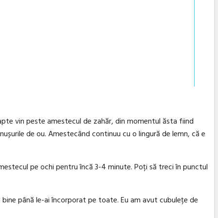
e lapte vin peste amestecul de zahăr, din momentul ăsta fiind
lbenușurile de ou. Amestecând continuu cu o lingură de lemn, că e
mestecul pe ochi pentru încă 3-4 minute. Poți să treci în punctul
d bine până le-ai încorporat pe toate. Eu am avut cubulețe de