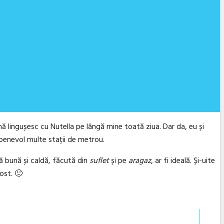
 lingușesc cu Nutella pe lângă mine toată ziua. Dar da, eu și
 benevol multe stații de metrou.
că bună și caldă, făcută din
suflet
și pe
aragaz
, ar fi ideală. Și-uite
ost. 🙂