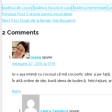
budinca de cocos
budinca facuta in casa
budinca homemade
c
Navigare
Previous
Previous Post
5 retete pentru micul dejun
Next
post:
Next Post
Două zile la Burger Van București
în
post:
articole
2 Comments
Ioana
spune:
februarie 27, 2015 la 17:19
Io-s aşa intimă cu cocosul că mă cocosific zilnic şi pe faţă, 
În altă ordine de idei, bună ideea de budincă, felicitaţiuni, a
Reply
Laura Teodora
spune: