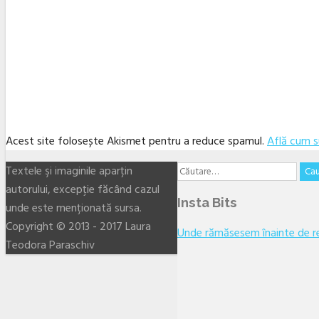
Acest site folosește Akismet pentru a reduce spamul.
Află cum s
Facebook
Twitter
Linkedin
YouTube
Instagram
Email
Caută
Textele şi imaginile aparţin
după:
autorului, excepţie făcând cazul
Insta Bits
unde este menţionată sursa.
Copyright © 2013 - 2017 Laura
Unde rămăsesem înainte de re
Teodora Paraschiv