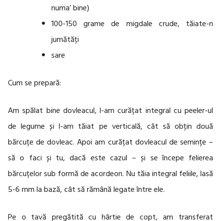
numa’ bine)
100-150 grame de migdale crude, tăiate-n
jumătăți
sare
Cum se prepară:
Am spălat bine dovleacul, l-am curățat integral cu peeler-ul
de legume și l-am tăiat pe verticală, cât să obțin două
bărcuțe de dovleac. Apoi am curățat dovleacul de semințe –
să o faci și tu, dacă este cazul – și se începe felierea
bărcuțelor sub formă de acordeon. Nu tăia integral feliile, lasă
5-6 mm la bază, cât să rămână legate între ele.
Pe o tavă pregătită cu hârtie de copt, am transferat