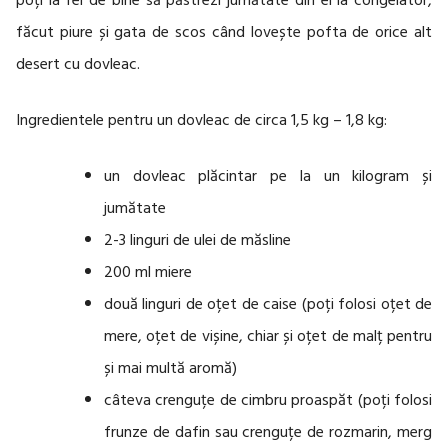
făcut piure și gata de scos când lovește pofta de orice alt
desert cu dovleac.
Ingredientele pentru un dovleac de circa 1,5 kg – 1,8 kg:
un dovleac plăcintar pe la un kilogram și
jumătate
2-3 linguri de ulei de măsline
200 ml miere
două linguri de oțet de caise (poți folosi oțet de
mere, oțet de vișine, chiar și oțet de malț pentru
și mai multă aromă)
câteva crenguțe de cimbru proaspăt (poți folosi
frunze de dafin sau crenguțe de rozmarin, merg