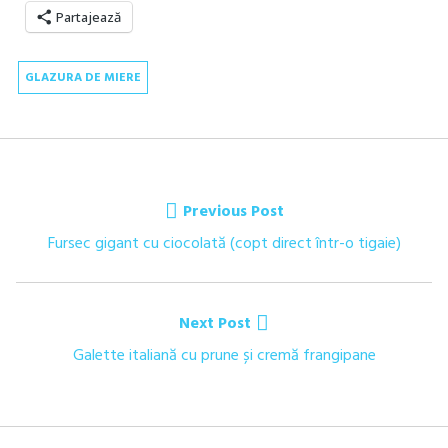
Partajează
GLAZURA DE MIERE
Navigare
Previous Post
în
Previous
Fursec gigant cu ciocolată (copt direct într-o tigaie)
post:
articole
Next Post
Next
Galette italiană cu prune și cremă frangipane
post: