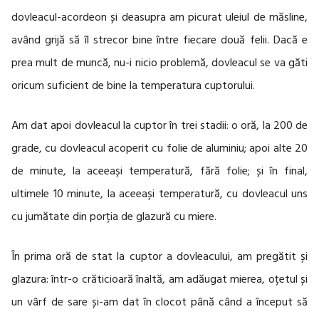
dovleacul-acordeon și deasupra am picurat uleiul de măsline,
având grijă să îl strecor bine între fiecare două felii. Dacă e
prea mult de muncă, nu-i nicio problemă, dovleacul se va găti
oricum suficient de bine la temperatura cuptorului.
Am dat apoi dovleacul la cuptor în trei stadii: o oră, la 200 de
grade, cu dovleacul acoperit cu folie de aluminiu; apoi alte 20
de minute, la aceeași temperatură, fără folie; și în final,
ultimele 10 minute, la aceeași temperatură, cu dovleacul uns
cu jumătate din porția de glazură cu miere.
În prima oră de stat la cuptor a dovleacului, am pregătit și
glazura: într-o crăticioară înaltă, am adăugat mierea, oțetul și
un vârf de sare și-am dat în clocot până când a început să