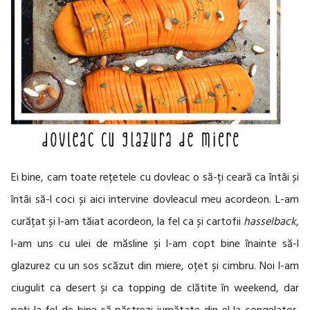
Ei bine, cam toate rețetele cu dovleac o să-ți ceară ca întâi și
întâi să-l coci și aici intervine dovleacul meu acordeon. L-am
curățat și l-am tăiat acordeon, la fel ca și cartofii
hasselback
,
l-am uns cu ulei de măsline și l-am copt bine înainte să-l
glazurez cu un sos scăzut din miere, oțet și cimbru. Noi l-am
ciugulit ca desert și ca topping de clătite în weekend, dar
poți la fel de bine să păstrezi jumătate din el la congelator,