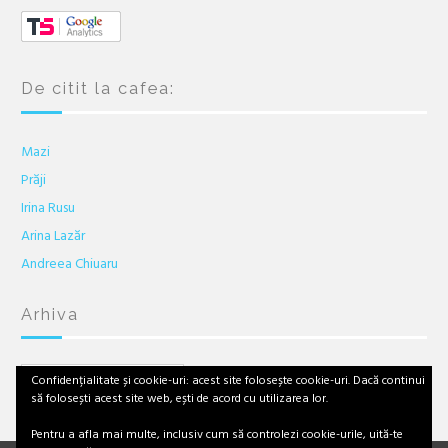
De citit la cafea:
Mazi
Prăji
Irina Rusu
Arina Lazăr
Andreea Chiuaru
Arhiva
Arhiva
Confidențialitate și cookie-uri: acest site folosește cookie-uri. Dacă continui
să folosești acest site web, ești de acord cu utilizarea lor.
Pentru a afla mai multe, inclusiv cum să controlezi cookie-urile, uită-te