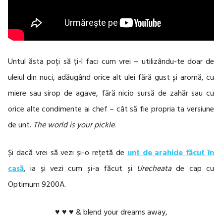
Untul ăsta poți să ți-l faci cum vrei – utilizându-te doar de
uleiul din nuci, adăugând orice alt ulei fără gust și aromă, cu
miere sau sirop de agave, fără nicio sursă de zahăr sau cu
orice alte condimente ai chef – cât să fie propria ta versiune
de unt.
The world is your pickle
.
Și dacă vrei să vezi și-o rețetă de
unt de arahide făcut în
casă
, ia și vezi cum și-a făcut și
Urecheata
de cap cu
Optimum 9200A.
♥ ♥ ♥ & blend your dreams away,