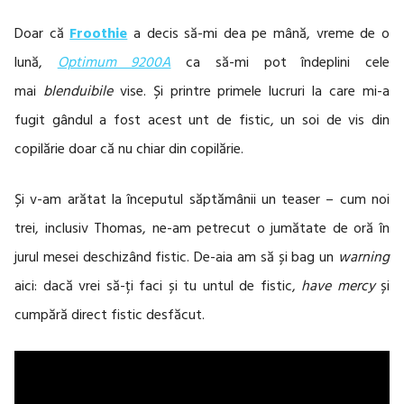
Doar că
Froothie
a decis să-mi dea pe mână, vreme de o
lună,
Optimum 9200A
ca să-mi pot îndeplini cele
mai
blenduibile
vise. Și printre primele lucruri la care mi-a
fugit gândul a fost acest unt de fistic, un soi de vis din
copilărie doar că nu chiar din copilărie.
Și v-am arătat la începutul săptămânii un teaser – cum noi
trei, inclusiv Thomas, ne-am petrecut o jumătate de oră în
jurul mesei deschizând fistic. De-aia am să și bag un
warning
aici: dacă vrei să-ți faci și tu untul de fistic,
have mercy
și
cumpără direct fistic desfăcut.