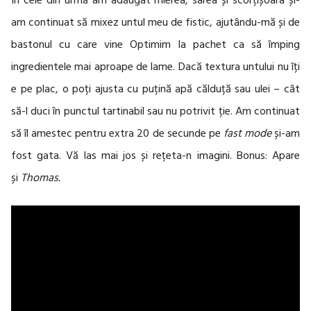
În cele din urmă am adăugat mierea, sarea și scorțișoara și-
am continuat să mixez untul meu de fistic, ajutându-mă și de
bastonul cu care vine Optimim la pachet ca să împing
ingredientele mai aproape de lame. Dacă textura untului nu îți
e pe plac, o poți ajusta cu puțină apă călduță sau ulei – cât
să-l duci în punctul tartinabil sau nu potrivit ție. Am continuat
să îl amestec pentru extra 20 de secunde pe
fast mode
și-am
fost gata. Vă las mai jos și rețeta-n imagini. Bonus: Apare
și
Thomas.