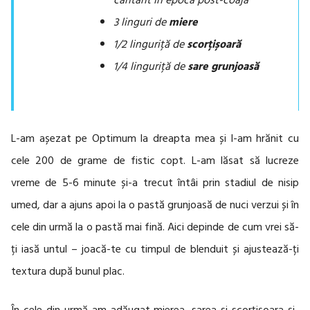
cântărit în epoca post-coajă
3 linguri de
miere
1/2 linguriță de
scorțișoară
1/4 linguriță de
sare grunjoasă
L-am așezat pe Optimum la dreapta mea și l-am hrănit cu
cele 200 de grame de fistic copt. L-am lăsat să lucreze
vreme de 5-6 minute și-a trecut întâi prin stadiul de nisip
umed, dar a ajuns apoi la o pastă grunjoasă de nuci verzui și în
cele din urmă la o pastă mai fină. Aici depinde de cum vrei să-
ți iasă untul – joacă-te cu timpul de blenduit și ajustează-ți
textura după bunul plac.