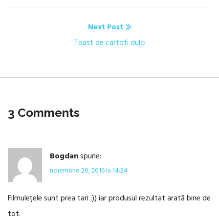
post:
articole
Next Post
Next
Toast de cartofi dulci
post:
3 Comments
Bogdan
spune:
noiembrie 20, 2016 la 14:24
Filmuleţele sunt prea tari :)) iar produsul rezultat arată bine de
tot.