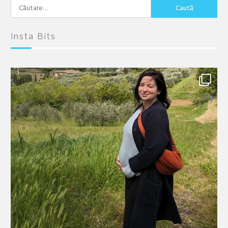
Caută
după:
Insta Bits