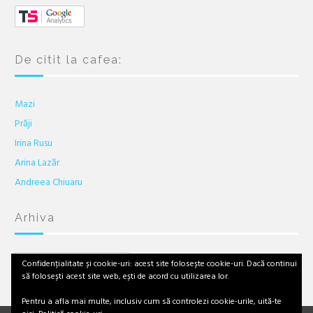
De citit la cafea:
Mazi
Prăji
Irina Rusu
Arina Lazăr
Andreea Chiuaru
Arhiva
Arhiva
Confidențialitate și cookie-uri: acest site folosește cookie-uri. Dacă continui
să folosești acest site web, ești de acord cu utilizarea lor.
Pentru a afla mai multe, inclusiv cum să controlezi cookie-urile, uită-te