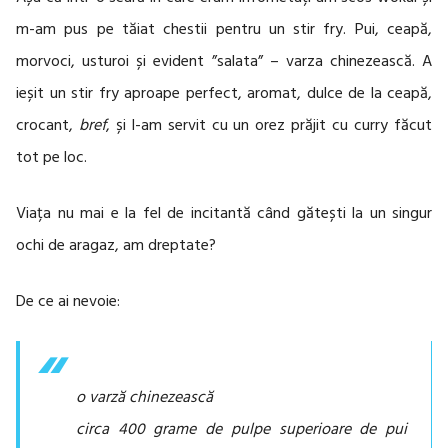
m-am pus pe tăiat chestii pentru un stir fry. Pui, ceapă,
morvoci, usturoi și evident ”salata” – varza chinezească. A
ieșit un stir fry aproape perfect, aromat, dulce de la ceapă,
crocant,
bref
, și l-am servit cu un orez prăjit cu curry făcut
tot pe loc.
Viața nu mai e la fel de incitantă când gătești la un singur
ochi de aragaz, am dreptate?
De ce ai nevoie:
o varză chinezească
circa 400 grame de pulpe superioare de pui