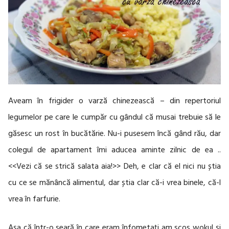
Aveam în frigider o varză chinezească – din repertoriul
legumelor pe care le cumpăr cu gândul că musai trebuie să le
găsesc un rost în bucătărie. Nu-i pusesem încă gând rău, dar
colegul de apartament îmi aducea aminte zilnic de ea ..
<<Vezi că se strică salata aia!>> Deh, e clar că el nici nu știa
cu ce se mănâncă alimentul, dar știa clar că-i vrea binele, că-l
vrea în farfurie.
Așa că într-o seară în care eram înfometați am scos wokul și