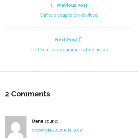
Previous Post
în
Previous
Chiftele coapte din dovlecei
post:
articole
Next Post
Next
Tartă cu ceapă caramelizată și anșoa
post:
2 Comments
Oana
spune:
octombrie 28, 2016 la 19:09