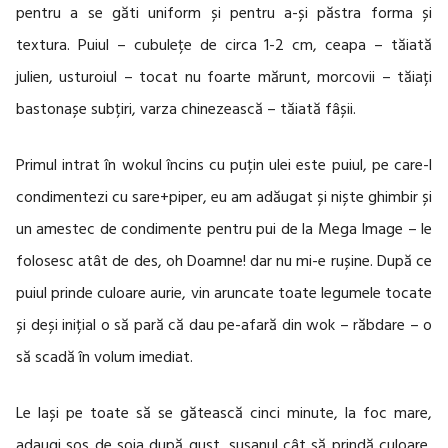
pentru a se găti uniform și pentru a-și păstra forma și
textura. Puiul – cubulețe de circa 1-2 cm, ceapa – tăiată
julien, usturoiul – tocat nu foarte mărunt, morcovii – tăiați
bastonașe subțiri, varza chinezească – tăiată fâșii.
Primul intrat în wokul încins cu puțin ulei este puiul, pe care-l
condimentezi cu sare+piper, eu am adăugat și niște ghimbir și
un amestec de condimente pentru pui de la Mega Image – le
folosesc atât de des, oh Doamne! dar nu mi-e rușine. După ce
puiul prinde culoare aurie, vin aruncate toate legumele tocate
și deși inițial o să pară că dau pe-afară din wok – răbdare – o
să scadă în volum imediat.
Le lași pe toate să se gătească cinci minute, la foc mare,
adaugi sos de soia după gust, susanul cât să prindă culoare,