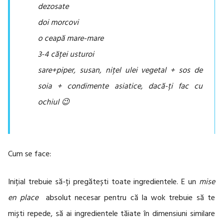
dezosate
doi morcovi
o ceapă mare-mare
3-4 căței usturoi
sare+piper, susan, nițel ulei vegetal + sos de
soia + condimente asiatice, dacă-ți fac cu
ochiul 😉
Cum se face:
Inițial trebuie să-ți pregătești toate ingredientele. E un
mise
en place
absolut necesar pentru că la wok trebuie să te
miști repede, să ai ingredientele tăiate în dimensiuni similare