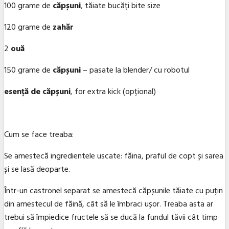
100 grame de
căpșuni
, tăiate bucăți bite size
120 grame de
zahăr
2
ouă
150 grame de
căpșuni
– pasate la blender/ cu robotul
esență de căpșuni
, for extra kick (opțional)
Cum se face treaba:
Se amestecă ingredientele uscate: făina, praful de copt și sarea
și se lasă deoparte.
Într-un castronel separat se amestecă căpșunile tăiate cu puțin
din amestecul de făină, cât să le îmbraci ușor. Treaba asta ar
trebui să împiedice fructele să se ducă la fundul tăvii cât timp