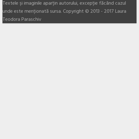
Textele şi imaginile aparţin autorului, excepţie făcând cazul
unde este menţionată sursa. Copyright © 2013 - 2017 Laura
Teodora Paraschiv