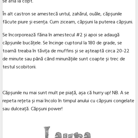
se află la copt.
În alt castron se amestecă untul, zahărul, ouăle, căpșunile
făcute piure și esența. Cum ziceam, căpșuni la puterea căpșuni.
Se încorporează făina în amestecul #2 și apoi se adaugă
căpșunile bucățele. Se încinge cuptorul la 180 de grade, se
toarnă treaba în tăvița de muffins și se așteaptă circa 20-22
de minute sau până când minunățiile sunt coapte și trec de
testul scobitorii.
Căpșunile nu mai sunt mult pe piață, așa că hurry up! NB. A se
repeta rețeta și mai încolo în timpul anului cu căpșuni congelate
sau dulceață. Căpșuni power!