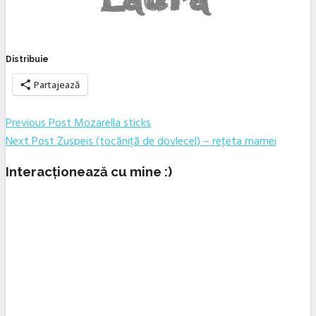
Distribuie
Partajează
Navigare
Previous
Previous Post
Mozarella sticks
Next
post:
Next Post
Zuspeis (tocăniță de dovlecel) – rețeta mamei
în
post:
articole
Interacționează cu mine :)