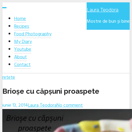
Skip
Laura Teodora
to
Home
content
Mostre de bun și bine
Recipes
Food Photography
My Diary
Youtube
About
Contact
retete
Brioșe cu căpșuni proaspete
iunie 13, 2014
Laura Teodora
No comment