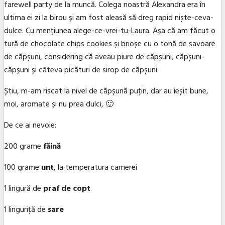
farewell party de la muncă. Colega noastră Alexandra era în
ultima ei zi la birou și am fost aleasă să dreg rapid niște-ceva-
dulce. Cu mențiunea alege-ce-vrei-tu-Laura. Așa că am făcut o
tură de chocolate chips cookies și brioșe cu o tonă de savoare
de căpșuni, considering că aveau piure de căpșuni, căpșuni-
căpșuni și câteva picături de sirop de căpșuni.
Știu, m-am riscat la nivel de căpșună puțin, dar au ieșit bune,
moi, aromate și nu prea dulci, 🙂
De ce ai nevoie:
200 grame
făină
100 grame
unt
, la temperatura camerei
1 lingură de
praf de copt
1 linguriță de
sare