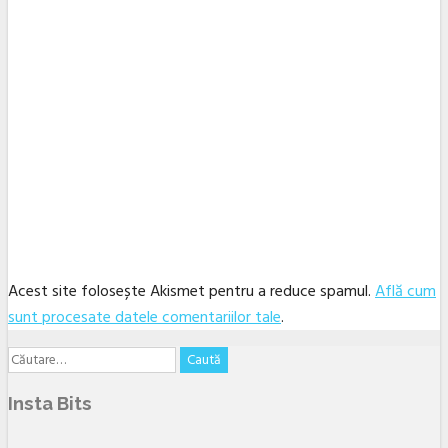
Acest site folosește Akismet pentru a reduce spamul.
Află cum
sunt procesate datele comentariilor tale
.
Caută
Facebook
Twitter
Linkedin
YouTube
Instagram
Email
după:
Insta Bits