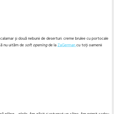
calamar și două nebunii de deserturi: creme brulee cu portocale
 să nu uităm de
soft opening
de la
ZaGerman
cu toți oamenii
 mă plâng – ploile. Am găsit și returnat un câine. Am primit cadou