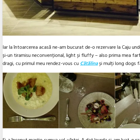
Iar la întoarcerea acasă ne-am bucurat de-o rezervare la Caju un
și-un tiramisu neconvențional, light și fluffy – also prima mea farf
dragi, cu primul meu rendez-vous cu
Cătălina
și mulți long dogs 
Și-a început martie cumva val-vârtej. A dat leurda și-am luat-o ra