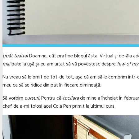
țipăt teatral
Doamne, cât praf pe blogul ăsta. Virtual și de-ăla ad
mai
bate la ușă și-eu am uitat să vă povestesc despre
few of my
Nu vreau să le omit de tot-de tot, așa că am să le comprim într-o s
meu ca să se ridice din pat în fiecare dimineață.
Să vorbim
cursuri
. Pentru că
tocilara
de mine a încheiat în februari
chef de a-mi folosi acel Cola Pen primit la ultimul curs.