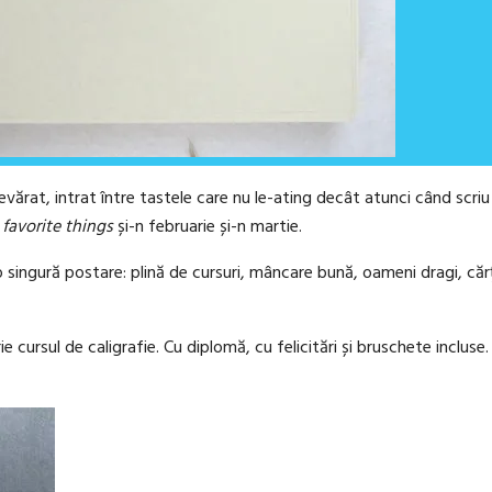
evărat, intrat între tastele care nu le-ating decât atunci când scri
 favorite things
și-n februarie și-n martie.
ingură postare: plină de cursuri, mâncare bună, oameni dragi, cărți 
e cursul de caligrafie. Cu diplomă, cu felicitări și bruschete incluse