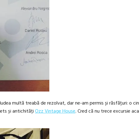
cludea multă treabă de rezolvat, dar ne-am permis și răsfățuri: o ci
ets și antichități
Ozz Vintage House
. Cred că nu trece excursie aca