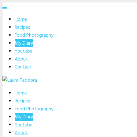
Skip
to
Home
content
Recipes
Food Photography
My Diary
Youtube
About
Contact
Home
Recipes
Food Photography
My Diary
Youtube
About