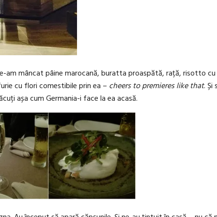
de-am mâncat pâine marocană, buratta proaspătă, rață, risotto cu 
urie cu flori comestibile prin ea –
cheers to premieres like that
. Și
făcuți așa cum Germania-i face la ea acasă.
zna. Au început să apară căpșunile. Și ne-au țintuit în casă – nu că