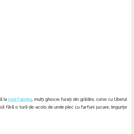
nă la
noul Fabrika
, mulți ghiocei furați din grădini, curse cu Uberul
să fără o tură de-acolo de unde plec cu farfurii șucare, lingurițe