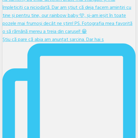
Știu că pare că abia am anunțat sarcina. Dar hai s