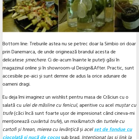
Bottom line: Treburile astea nu se petrec doar la Simbio ori doar
prin Danemarca, de unde originează brandul acesta de
delicatese
șmechere
. Ci de-acum înainte le puteți găsi în
magazinul online și în showroom-ul Design&After. Practic, sunt
accesibile pe-aici și sunt demne de adus la orice adunare de
oameni dragi.
Eu deja îmi imaginez un wishlist pentru masa de Crăciun cu o
salată cu
ulei de măsline cu fenicul
, aperitive cu acel
muștar cu
trufe
(căci încă sunt foarte ușor de impresionat când cineva-mi
menționează cuvântul
trufe
), un mix&match din
turtele cu
cartofi și hrean
,
mierea cu levănțică
și
acel
set de fondue cu
ciocolată și nucă de cocos
sub brad.
Intenționat las și link la