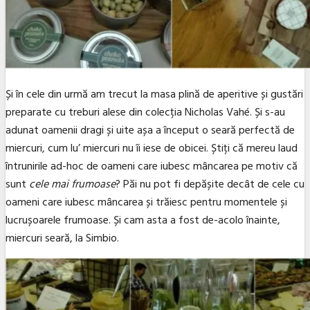
Și în cele din urmă am trecut la masa plină de aperitive și gustări
preparate cu treburi alese din colecția Nicholas Vahé. Și s-au
adunat oamenii dragi și uite așa a început o seară perfectă de
miercuri, cum lu’ miercuri nu îi iese de obicei. Știți că mereu laud
întrunirile ad-hoc de oameni care iubesc mâncarea pe motiv că
sunt
cele mai frumoase
? Păi nu pot fi depășite decât de cele cu
oameni care iubesc mâncarea și trăiesc pentru momentele și
lucrușoarele frumoase. Și cam asta a fost de-acolo înainte,
miercuri seară, la Simbio.