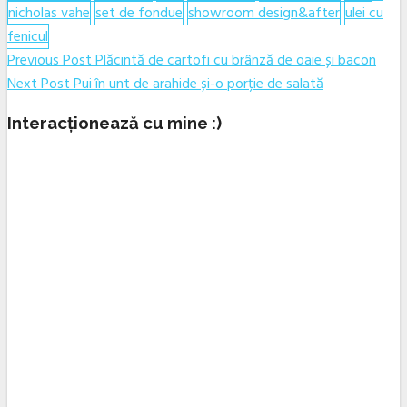
nicholas vahe
set de fondue
showroom design&after
ulei cu
fenicul
Navigare
Previous
Previous Post
Plăcintă de cartofi cu brânză de oaie și bacon
Next
post:
Next Post
Pui în unt de arahide și-o porție de salată
în
post:
articole
Interacționează cu mine :)