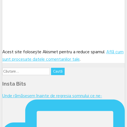
Acest site folosește Akismet pentru a reduce spamul.
Află cum
sunt procesate datele comentariilor tale
.
Caută
Facebook
Twitter
Linkedin
YouTube
Instagram
Email
după:
Insta Bits
Unde rămăsesem înainte de regresia somnului ce ne-