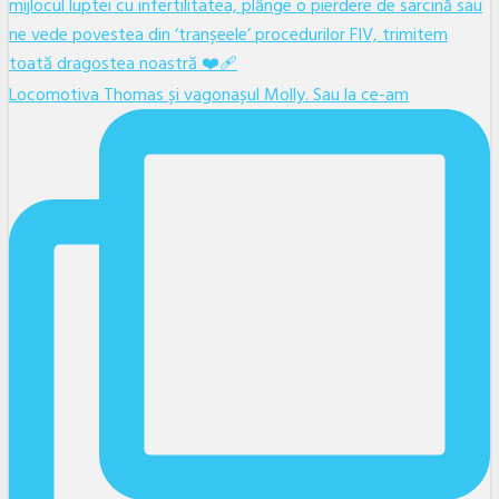
Locomotiva Thomas și vagonașul Molly. Sau la ce-am