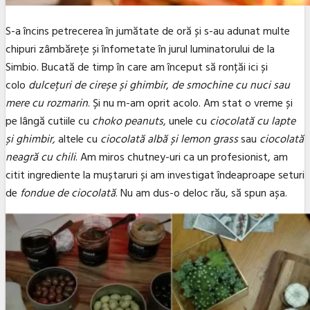
S-a încins petrecerea în jumătate de oră și s-au adunat multe
chipuri zâmbărețe și înfometate în jurul luminatorului de la
Simbio. Bucată de timp în care am început să ronțăi ici și
colo
dulcețuri de cireșe și ghimbir
,
de smochine cu nuci sau
mere cu rozmarin
. Și nu m-am oprit acolo. Am stat o vreme și
pe lângă cutiile cu
choko peanuts
, unele cu
ciocolată cu lapte
și ghimbir,
altele cu
ciocolată albă și lemon grass
sau
ciocolată
neagră cu chili
. Am miros chutney-uri ca un profesionist, am
citit ingrediente la muștaruri și am investigat îndeaproape seturi
de
fondue de ciocolată
. Nu am dus-o deloc rău, să spun așa.