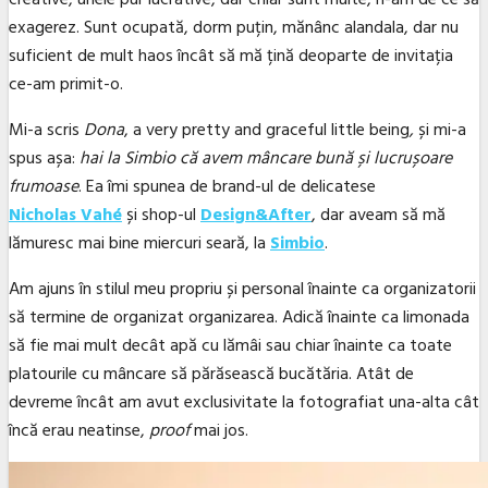
exagerez. Sunt ocupată, dorm puțin, mănânc alandala, dar nu
suficient de mult haos încât să mă țină deoparte de invitația
ce-am primit-o.
Mi-a scris
Dona
, a very pretty and graceful little being
,
și mi-a
spus așa:
hai la Simbio că avem mâncare bună și lucrușoare
frumoase
. Ea îmi spunea de brand-ul de delicatese
Nicholas Vahé
și shop-ul
Design&After
, dar aveam să mă
lămuresc mai bine miercuri seară, la
Simbio
.
Am ajuns în stilul meu propriu și personal înainte ca organizatorii
să termine de organizat organizarea. Adică înainte ca limonada
să fie mai mult decât apă cu lămâi sau chiar înainte ca toate
platourile cu mâncare să părăsească bucătăria. Atât de
devreme încât am avut exclusivitate la fotografiat una-alta cât
încă erau neatinse,
proof
mai jos.