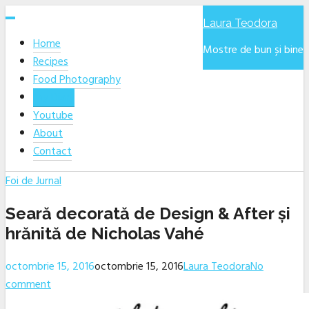
Skip
Laura Teodora
to
Home
content
Mostre de bun și bine
Recipes
Food Photography
My Diary
Youtube
About
Contact
Foi de Jurnal
Seară decorată de Design & After și
hrănită de Nicholas Vahé
octombrie 15, 2016
octombrie 15, 2016
Laura Teodora
No
comment