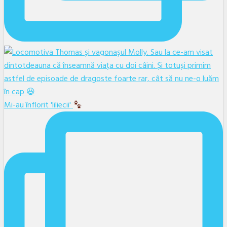
Mi-au înflorit 'liliecii'