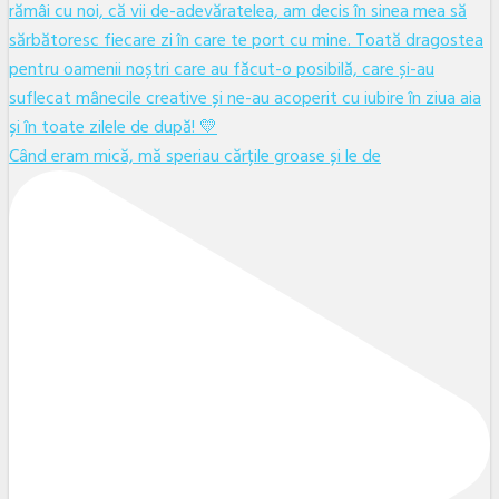
Când eram mică, mă speriau cărțile groase și le de