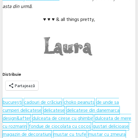
asta din urmă.
♥ ♥ ♥ & all things pretty,
Distribuie
Partajează
bucurești
cadouri de crăciun
choko peanuts
de unde sa
cumperi delicatese
delicatese
delicatese din danemarca
design&after
dulceata de cirese cu ghimbir
dulceata de mere
cu rozmarin
fondue de ciocolata cu cocos
gustari delicioase
magazin de decoratiuni
mustar cu trufe
mustar cu zmeura