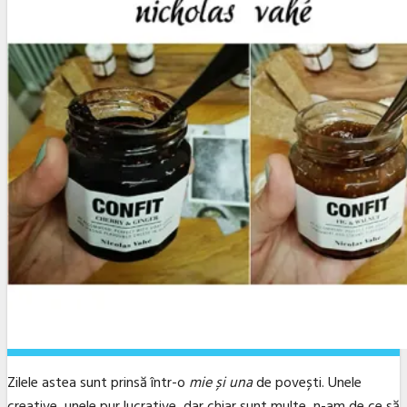
Zilele astea sunt prinsă într-o
mie și una
de povești. Unele
creative, unele pur lucrative, dar chiar sunt multe, n-am de ce să