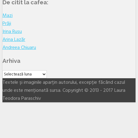
De citit la cafea:
Mazi
Prăji
Irina Rusu
Arina Lazăr
Andreea Chiuaru
Arhiva
Arhiva
Textele şi imaginile aparţin autorului, excepţie făcând cazul
unde este menţionată sursa. Copyright © 2013 - 2017 Laura
Teodora Paraschiv