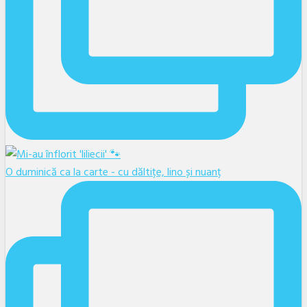
O duminică ca la carte - cu dăltițe, lino și nuanț