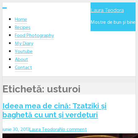
Skip
Laura Teodora
to
Home
content
Mostre de bun și bine
Recipes
Food Photography
My Diary
Youtube
About
Contact
Etichetă:
usturoi
Ideea mea de cină: Tzatziki și
baghetă cu unt și verdețuri
iunie 30, 2013
Laura Teodora
No comment