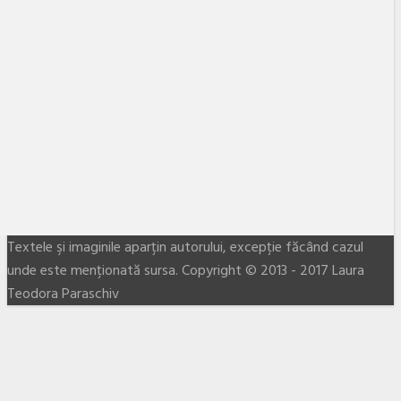
Textele şi imaginile aparţin autorului, excepţie făcând cazul
unde este menţionată sursa. Copyright © 2013 - 2017 Laura
Teodora Paraschiv