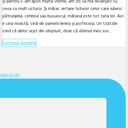
Și pentru c-am lipsit multă vreme, am zis să mă revanșez cu
ceva cu mult usturoi. Și mărar, iertare tuturor celor care iubesc
pătrunjelul, cimbrul sau busuiocul, mărarul este tot tata lor. Aici
e cina noastă, cină de oameni leneși și pofticioși. Un tzatziki
cred că deloc ieșit din obișnuit, doar că ultimul meu sos…
Continue Reading
Facebook
Twitter
Linkedin
YouTube
Instagram
Email
ului ce ne-