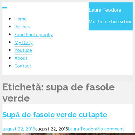
Skip
Laura Teodora
to
Home
content
Mostre de bun și bine
Recipes
Food Photography
My Diary
Youtube
About
Contact
Etichetă:
supa de fasole
verde
Supă de fasole verde cu lapte
august 22, 2016
august 22, 2016
Laura Teodora
No comment