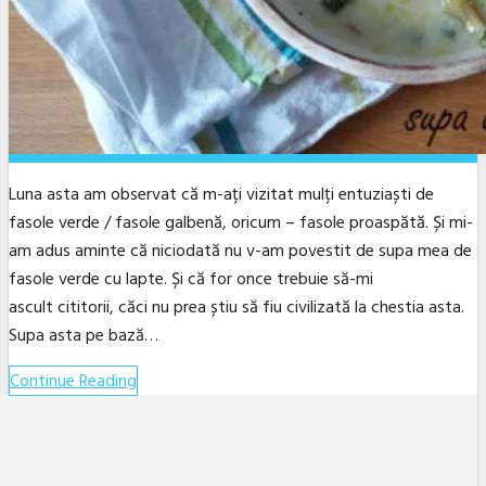
Luna asta am observat că m-ați vizitat mulți entuziaști de
fasole verde / fasole galbenă, oricum – fasole proaspătă. Și mi-
am adus aminte că niciodată nu v-am povestit de supa mea de
fasole verde cu lapte. Și că for once trebuie să-mi
ascult cititorii, căci nu prea știu să fiu civilizată la chestia asta.
Supa asta pe bază…
Continue Reading
Facebook
Twitter
Linkedin
YouTube
Instagram
Email