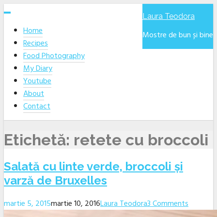
Skip
Laura Teodora
to
Home
content
Mostre de bun și bine
Recipes
Food Photography
My Diary
Youtube
About
Contact
Etichetă:
retete cu broccoli
Salată cu linte verde, broccoli și
varză de Bruxelles
martie 5, 2015
martie 10, 2016
Laura Teodora
3 Comments