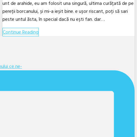
unt de arahide, eu am folosit una singură, ultima curățată de pe
pereții borcanului, și mi-a ieșit bine. e ușor riscant, poți să sari
peste untul ăsta, în special dacă nu ești fan. dar…
Continue Reading
Facebook
Twitter
Linkedin
YouTube
Instagram
Email
ului ce ne-