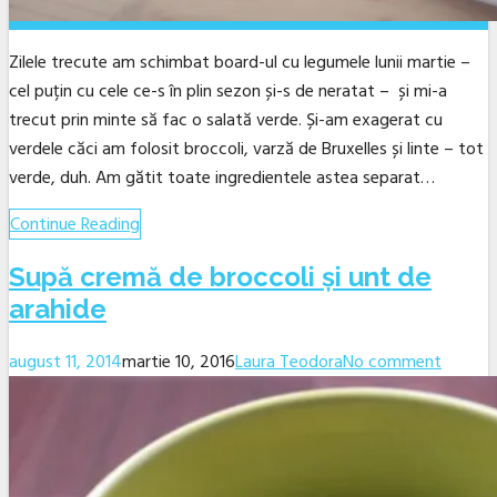
Zilele trecute am schimbat board-ul cu legumele lunii martie –
cel puțin cu cele ce-s în plin sezon și-s de neratat – și mi-a
trecut prin minte să fac o salată verde. Și-am exagerat cu
verdele căci am folosit broccoli, varză de Bruxelles și linte – tot
verde, duh. Am gătit toate ingredientele astea separat…
Continue Reading
Supă cremă de broccoli și unt de
arahide
august 11, 2014
martie 10, 2016
Laura Teodora
No comment