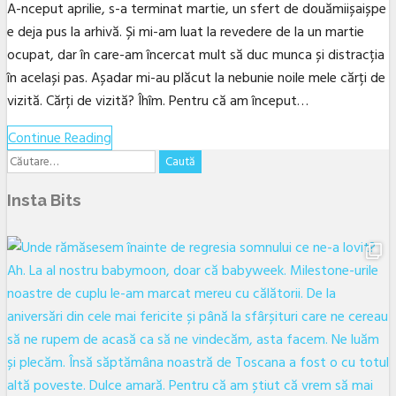
A-nceput aprilie, s-a terminat martie, un sfert de douămiișaișpe
e deja pus la arhivă. Și mi-am luat la revedere de la un martie
ocupat, dar în care-am încercat mult să duc munca și distracția
în același pas. Așadar mi-au plăcut la nebunie noile mele cărți de
vizită. Cărți de vizită? Îhîm. Pentru că am început…
Continue Reading
Caută
Facebook
Twitter
Linkedin
YouTube
Instagram
Email
după:
Insta Bits