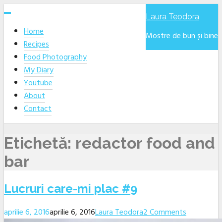
Skip
Laura Teodora
to
Home
content
Mostre de bun și bine
Recipes
Food Photography
My Diary
Youtube
About
Contact
Etichetă:
redactor food and
bar
Lucruri care-mi plac #9
aprilie 6, 2016
aprilie 6, 2016
Laura Teodora
2 Comments