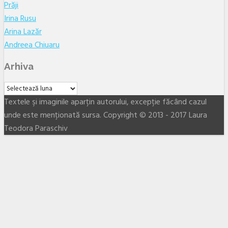
Prăji
Irina Rusu
Arina Lazăr
Andreea Chiuaru
Arhiva
Arhiva
Textele şi imaginile aparţin autorului, excepţie făcând cazul
unde este menţionată sursa. Copyright © 2013 - 2017 Laura
Teodora Paraschiv