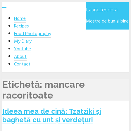
Skip
Laura Teodora
to
Home
content
Mostre de bun și bine
Recipes
Food Photography
My Diary
Youtube
About
Contact
Etichetă:
mancare
racoritoate
Ideea mea de cină: Tzatziki și
baghetă cu unt și verdețuri