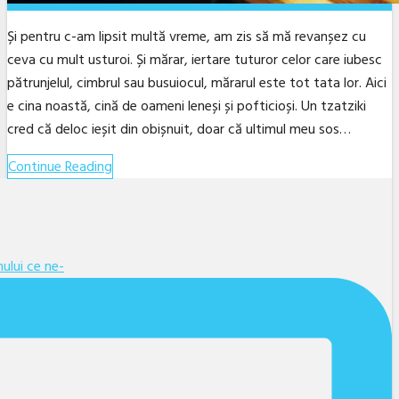
Și pentru c-am lipsit multă vreme, am zis să mă revanșez cu
ceva cu mult usturoi. Și mărar, iertare tuturor celor care iubesc
pătrunjelul, cimbrul sau busuiocul, mărarul este tot tata lor. Aici
e cina noastă, cină de oameni leneși și pofticioși. Un tzatziki
cred că deloc ieșit din obișnuit, doar că ultimul meu sos…
Continue Reading
Facebook
Twitter
Linkedin
YouTube
Instagram
Email
ului ce ne-