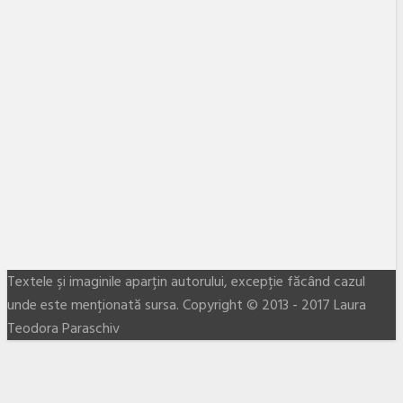
Textele şi imaginile aparţin autorului, excepţie făcând cazul
unde este menţionată sursa. Copyright © 2013 - 2017 Laura
Teodora Paraschiv