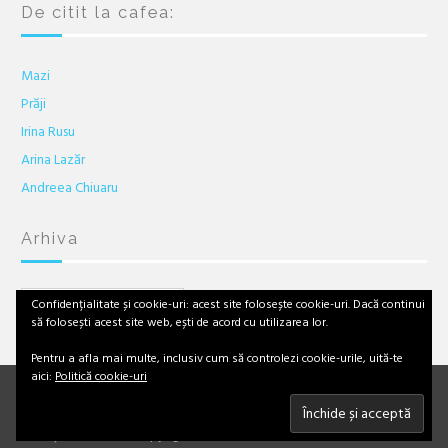
De citit la cafea:
Mazi
Prăji
Irina Rusu
Arina Lazăr
Andreea Chiuaru
Arhiva
Arhiva
Confidențialitate și cookie-uri: acest site folosește cookie-uri. Dacă continui
să folosești acest site web, ești de acord cu utilizarea lor.
Pentru a afla mai multe, inclusiv cum să controlezi cookie-urile, uită-te
aici:
Politică cookie-uri
Facebook
Twitter
Linkedin
YouTube
Instagram
Email
Textele şi imaginile aparţin autorului, excepţie făcând cazul unde este
menţionată sursa. Copyright © 2013 - 2017 Laura Teodora Paraschiv