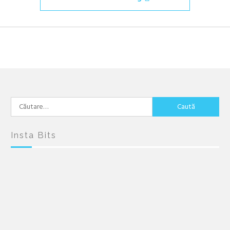
Caută
după:
Insta Bits