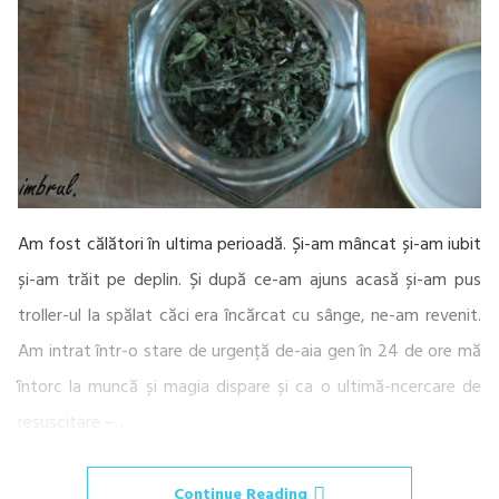
Am fost călători în ultima perioadă. Și-am mâncat și-am iubit
și-am trăit pe deplin. Și după ce-am ajuns acasă și-am pus
troller-ul la spălat căci era încărcat cu sânge, ne-am revenit.
Am intrat într-o stare de urgență de-aia gen în 24 de ore mă
întorc la muncă și magia dispare și ca o ultimă-ncercare de
resuscitare –…
Continue Reading