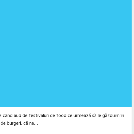
ie când aud de festivaluri de food ce urmează să le găzduim în
e de burgeri, că ne…