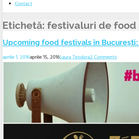
Contact
Etichetă:
festivaluri de food
Upcoming food festivals în București:
aprilie 1, 2016
aprilie 15, 2016
Laura Teodora
2 Comments