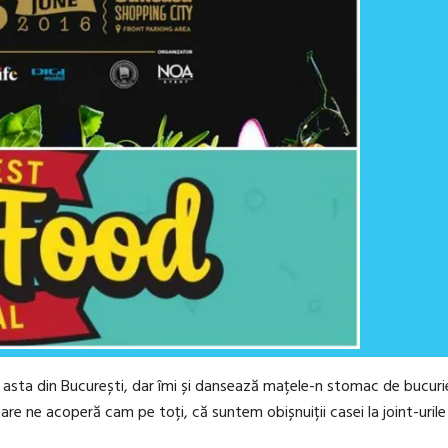
a asta din București, dar îmi și dansează mațele-n stomac de bucur
are ne acoperă cam pe toți, că suntem obișnuiții casei la joint-uril