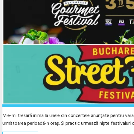
Mie-mi tresară inima la unele din concertele anunțate pentru var
următoarea perioadă-n oraș. Și practic urmează niște festivaluri c