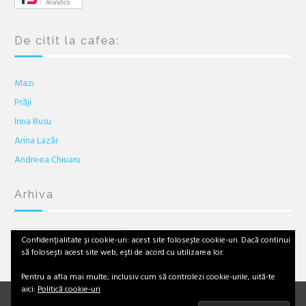
De citit la cafea:
Mazi
Prăji
Irina Rusu
Arina Lazăr
Andreea Chiuaru
Arhiva
Arhiva
Confidențialitate și cookie-uri: acest site folosește cookie-uri. Dacă continui
să folosești acest site web, ești de acord cu utilizarea lor.
Pentru a afla mai multe, inclusiv cum să controlezi cookie-urile, uită-te
aici:
Politică cookie-uri
Facebook
Twitter
Linkedin
YouTube
Instagram
Email