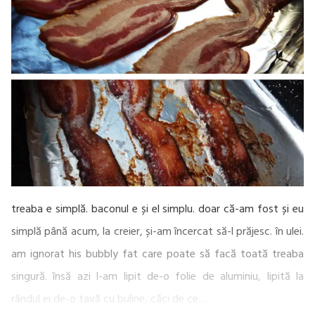
treaba e simplă. baconul e și el simplu. doar că-am fost și eu
simplă până acum, la creier, și-am încercat să-l prăjesc. în ulei.
am ignorat his bubbly fat care poate să facă toată treaba
singură. însă azi l-am lipit de-o folie de aluminiu, lipită la
rândul ei de-o tavă cu buline, căci de ce…