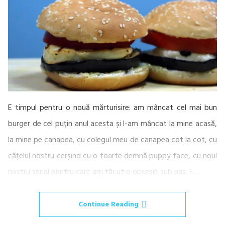
E timpul pentru o nouă mărturisire: am mâncat cel mai bun
burger de cel puțin anul acesta și l-am mâncat la mine acasă,
la mine pe canapea, cu colegul meu de canapea cot la cot, cu
cățelul nostru cerșind cu o foarte demnă puppy face, cu noul
nostru serial pentru care am făcut o obsesie sub nas. E…
Continue Reading