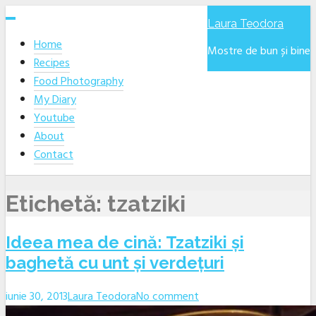
Skip
Laura Teodora
to
Home
content
Mostre de bun și bine
Recipes
Food Photography
My Diary
Youtube
About
Contact
Etichetă:
tzatziki
Ideea mea de cină: Tzatziki și
baghetă cu unt și verdețuri
iunie 30, 2013
Laura Teodora
No comment