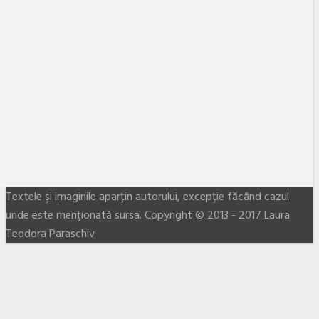
Textele şi imaginile aparţin autorului, excepţie făcând cazul
unde este menţionată sursa. Copyright © 2013 - 2017 Laura
Teodora Paraschiv