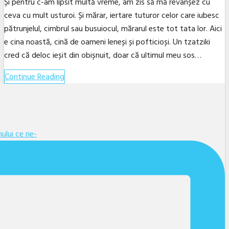
Și pentru c-am lipsit multă vreme, am zis să mă revanșez cu
ceva cu mult usturoi. Și mărar, iertare tuturor celor care iubesc
pătrunjelul, cimbrul sau busuiocul, mărarul este tot tata lor. Aici
e cina noastă, cină de oameni leneși și pofticioși. Un tzatziki
cred că deloc ieșit din obișnuit, doar că ultimul meu sos…
Continue Reading
Facebook
Twitter
Linkedin
YouTube
Instagram
Email
ului ce ne-